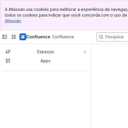
Banner
A Atlassian usa cookies para melhorar a experiência de navegaçã
Top Bar
todos os cookies para indicar que você concorda com o uso de 
Sidebar
Atlassian
, (opens new window)
Main Content
Confluence
Confluence
Espaços
Apps